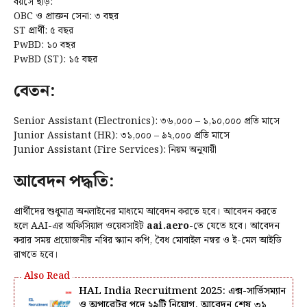
বয়সে ছাড়:
OBC ও প্রাক্তন সেনা: ৩ বছর
ST প্রার্থী: ৫ বছর
PwBD: ১০ বছর
PwBD (ST): ১৫ বছর
বেতন:
Senior Assistant (Electronics): ₹৩৬,০০০ – ₹১,১০,০০০ প্রতি মাসে
Junior Assistant (HR): ₹৩১,০০০ – ₹৯২,০০০ প্রতি মাসে
Junior Assistant (Fire Services): নিয়ম অনুযায়ী
আবেদন পদ্ধতি:
প্রার্থীদের শুধুমাত্র অনলাইনের মাধ্যমে আবেদন করতে হবে। আবেদন করতে
হলে AAI-এর অফিসিয়াল ওয়েবসাইট
aai.aero
-তে যেতে হবে। আবেদন
করার সময় প্রয়োজনীয় নথির স্ক্যান কপি, বৈধ মোবাইল নম্বর ও ই-মেল আইডি
রাখতে হবে।
HAL India Recruitment 2025: এক্স-সার্ভিসম্যান
ও অপারেটর পদে ২৯টি নিয়োগ, আবেদন শেষ ৩১